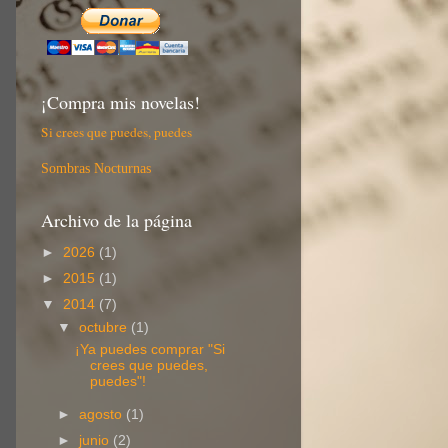
¡Compra mis novelas!
Si crees que puedes, puedes
Sombras Nocturnas
Archivo de la página
►
2026
(1)
►
2015
(1)
▼
2014
(7)
▼
octubre
(1)
¡Ya puedes comprar "Si
crees que puedes,
puedes"!
►
agosto
(1)
►
junio
(2)