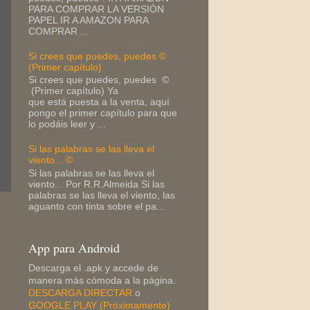
PARA COMPRAR LA VERSIÓN
PAPEL IR A AMAZON PARA
COMPRAR ...
Si crees que puedes, puedes ©
(Primer capítulo)
Si crees que puedes, puedes ©
(Primer capítulo) Ya
que está puesta a la venta, aquí
pongo el primer capítulo para que
lo podáis leer y ...
Si las palabras se las lleva el
viento... ©
Si las palabras se las lleva el
viento... Por R.R.Almeida Si las
palabras se las lleva el viento, las
aguanto con tinta sobre el pa...
App para Android
Descarga el .apk y accede de
manera más cómoda a la página.
DESCARGA DIRECTAR
o
GOOGLE PLAY (Próximamente)