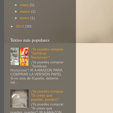
►
mayo
(1)
►
marzo
(1)
►
enero
(1)
►
2013
(30)
Textos más populares
¡Ya puedes comprar
"Sombras
Nocturnas"!
¡Ya puedes comprar
"Sombras
Nocturnas"! IR A AMAZON PARA
COMPRAR LA VERSIÓN PAPEL
Si no sois de España, debería
sal...
¡Ya puedes comprar
"Si crees que
puedes, puedes"!
¡Ya puedes comprar
"Si crees que
puedes, puedes"! IR A AMAZON