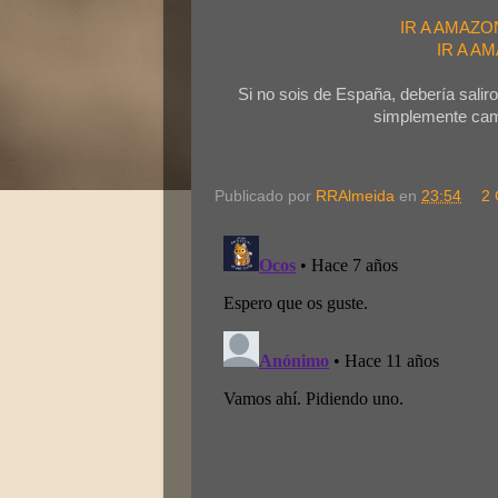
IR A AMAZ
IR A A
Si no sois de España, debería salir
simplemente camb
Publicado por
RRAlmeida
en
23:54
2